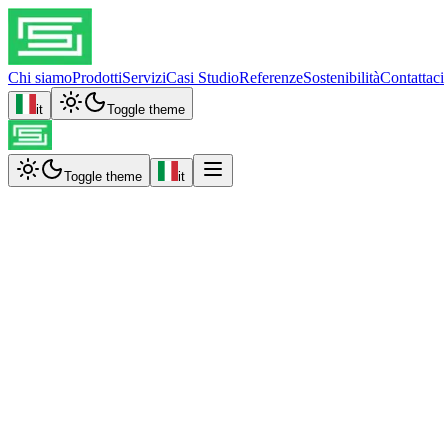
Chi siamo
Prodotti
Servizi
Casi Studio
Referenze
Sostenibilità
Contattaci
it
Toggle theme
Toggle theme
it