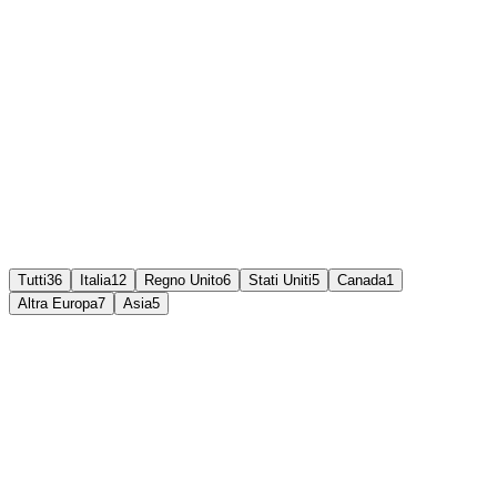
Tutti
36
Italia
12
Regno Unito
6
Stati Uniti
5
Canada
1
Altra Europa
7
Asia
5