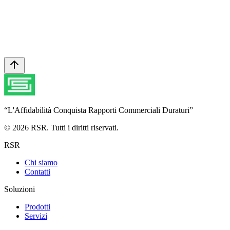
Vuole collaborare con RSR?
Si unisca a oltre 30 marchi premium che si affidano a RSR per un
sourcing tessile affidabile, una produzione certificata e consegne
puntuali in oltre 15 paesi.
Contattaci
“
L'Affidabilità Conquista Rapporti Commerciali Duraturi
”
© 2026 RSR. Tutti i diritti riservati.
RSR
Chi siamo
Contatti
Soluzioni
Prodotti
Servizi