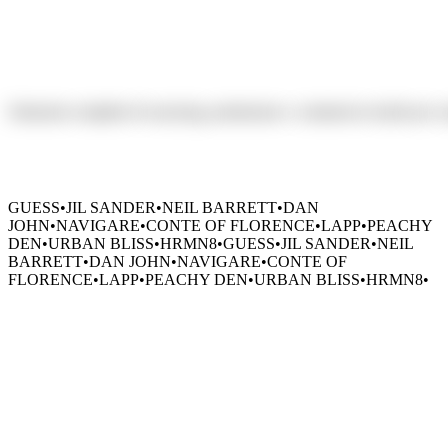
Dall'approvvigionamento alla consegna,
Soluzioni
complete
di
sourcing,
produzione
e
commercio
tessile
per
i
GUESS
•
JIL SANDER
•
NEIL BARRETT
•
DAN
JOHN
•
NAVIGARE
•
CONTE OF FLORENCE
•
LAPP
•
PEACHY
DEN
•
URBAN BLISS
•
HRMN8
•
GUESS
•
JIL SANDER
•
NEIL
BARRETT
•
DAN JOHN
•
NAVIGARE
•
CONTE OF
FLORENCE
•
LAPP
•
PEACHY DEN
•
URBAN BLISS
•
HRMN8
•