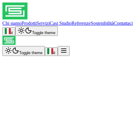
Chi siamo
Prodotti
Servizi
Casi Studio
Referenze
Sostenibilità
Contattaci
it
Toggle theme
Toggle theme
it