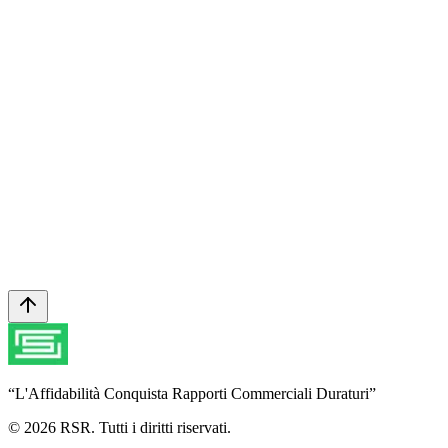
GRS
Global Recycled Standard
Scopra di più sulle nostre certificazioni
Pronto per la Sua prossima collezione?
Parliamo di come RSR può dare vita alla Sua visione.
Contattaci
“
L'Affidabilità Conquista Rapporti Commerciali Duraturi
”
© 2026 RSR. Tutti i diritti riservati.