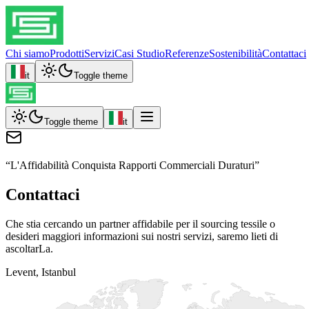
Chi siamo
Prodotti
Servizi
Casi Studio
Referenze
Sostenibilità
Contattaci
it
Toggle theme
Toggle theme
it
“
L'Affidabilità Conquista Rapporti Commerciali Duraturi
”
Contattaci
Che stia cercando un partner affidabile per il sourcing tessile o
desideri maggiori informazioni sui nostri servizi, saremo lieti di
ascoltarLa.
Levent, Istanbul