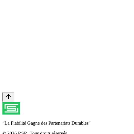
GRS
Global Recycled Standard
En savoir plus sur nos certifications
Prêt à lancer votre prochaine collection ?
Discutons de la façon dont RSR peut donner vie à votre vision.
Nous contacter
“
La Fiabilité Gagne des Partenariats Durables
”
© 2026 RSR. Tous droits réservés.