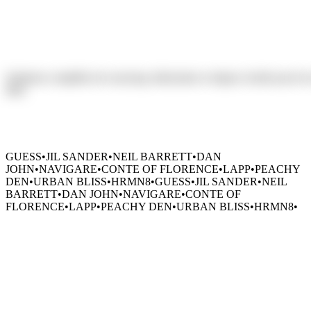
Du Sourcing à la Livraison,
Solutions
complètes
de
sourcing,
fabrication
et
négoce
textile
pour
les
delà.
GUESS
•
JIL SANDER
•
NEIL BARRETT
•
DAN
JOHN
•
NAVIGARE
•
CONTE OF FLORENCE
•
LAPP
•
PEACHY
DEN
•
URBAN BLISS
•
HRMN8
•
GUESS
•
JIL SANDER
•
NEIL
BARRETT
•
DAN JOHN
•
NAVIGARE
•
CONTE OF
FLORENCE
•
LAPP
•
PEACHY DEN
•
URBAN BLISS
•
HRMN8
•